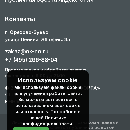
Контакты
г. Орехово-Зуево
улица Ленина, 86 офис. 35
zakaz@ok-no.ru
+7 (495) 266-88-04
Прием звонков и обработка заявок:
ежедневно с 9:00 до 21:00
Используем cookie
Мы используем файлы cookie
© 2026 ООО «ПРАКТИКА КОМФОРТА»
для улучшения работы сайта.
ОГРН 1217700488015
Вы можете согласиться с
ИНН 9724059968
использованием всех cookie
или отклонить. Подробнее в
нашей
Политике
Информация на сайте носит ознакомительный
конфиденциальности
.
характер и не является публичной офертой,