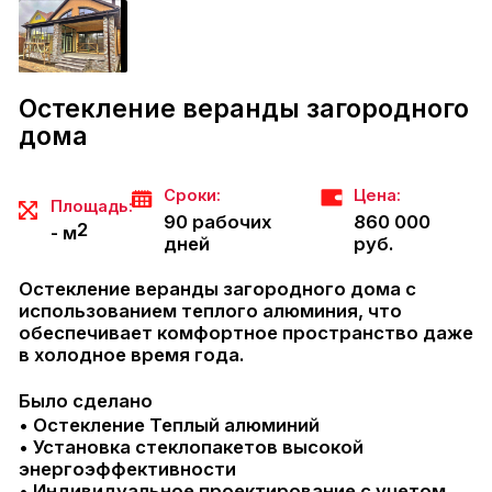
Остекление веранды загородного
дома
О
Сроки:
Цена:
Площадь:
М
90 рабочих
860 000
2
- м
дней
руб.
б.
Остекление веранды загородного дома с
использованием теплого алюминия, что
Б
обеспечивает комфортное пространство даже
т
в холодное время года.
мм
и
(
Было сделано
т.
д
• Остекление Теплый алюминий
Д
• Установка стеклопакетов высокой
энергоэффективности
Б
• Индивидуальное проектирование с учетом